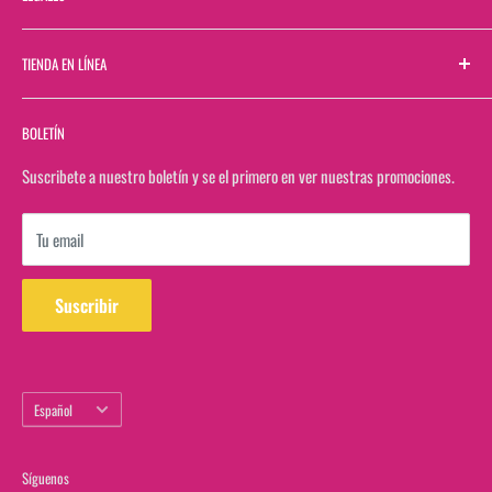
Directorio de Sucursales
Contactanos
Términos y Condiciones
TIENDA EN LÍNEA
Bolsa de Trabajo
Aviso de Privacidad
Bolsa de Trabajo Web
Buscar
BOLETÍN
Facturación
Rastrea tu pedido en estafeta
Suscribete a nuestro boletín y se el primero en ver nuestras promociones.
Ver saldo de tarjeta de regalo
Tu email
Suscribir
Idioma
Español
Síguenos