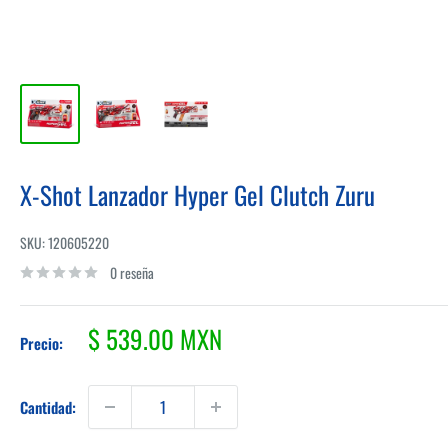
X-Shot Lanzador Hyper Gel Clutch Zuru
SKU:
120605220
0 reseña
Precio
$ 539.00 MXN
Precio:
de
venta
Cantidad: