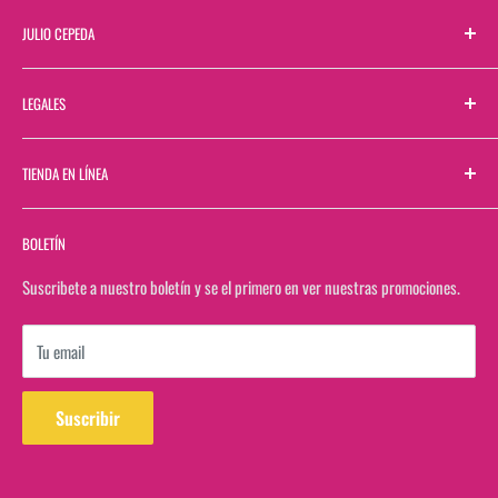
JULIO CEPEDA
Sobre Nosotros
LEGALES
Directorio de Sucursales
Contactanos
Términos y Condiciones
TIENDA EN LÍNEA
Bolsa de Trabajo
Aviso de Privacidad
Bolsa de Trabajo Web
Buscar
BOLETÍN
Facturación
Rastrea tu pedido en estafeta
Suscribete a nuestro boletín y se el primero en ver nuestras promociones.
Ver saldo de tarjeta de regalo
Tu email
Suscribir