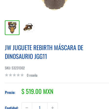
JW JUGUETE REBIRTH MÁSCARA DE
DINOSAURIO JGG11
SKU:
53231302
0 reseña
Precio
$ 519.00 MXN
Precio:
de
venta
Cantidad: