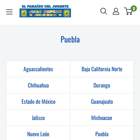
Ir
Julio
0
directamente
Cepeda
al
Jugueterías
contenido
Puebla
Aguascalientes
Baja California Norte
Chihuahua
Durango
Estado de México
Guanajuato
Jalisco
Michoacan
Nuevo León
Puebla