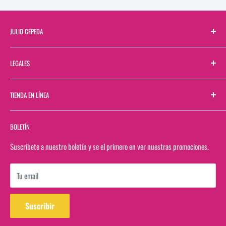
JULIO CEPEDA
Sobre Nosotros
LEGALES
Directorio de Sucursales
Contactanos
Términos y Condiciones
TIENDA EN LÍNEA
Bolsa de Trabajo
Aviso de Privacidad
Bolsa de Trabajo Web
Buscar
BOLETÍN
Facturación
Rastrea tu pedido en estafeta
Suscribete a nuestro boletín y se el primero en ver nuestras promociones.
Ver saldo de tarjeta de regalo
Tu email
Suscribir