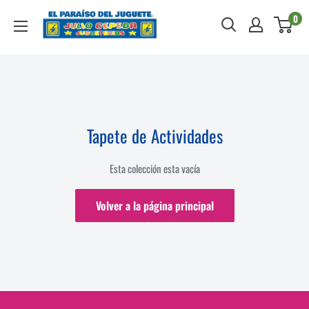
Ir
Julio
0
directamente
Cepeda
al
Jugueterías
contenido
Tapete de Actividades
Esta colección esta vacía
Volver a la página principal