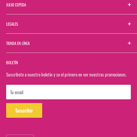
JULIO CEPEDA
Sobre Nosotros
LEGALES
Directorio de Sucursales
Contactanos
Términos y Condiciones
TIENDA EN LÍNEA
Bolsa de Trabajo
Aviso de Privacidad
Bolsa de Trabajo Web
Buscar
BOLETÍN
Facturación
Rastrea tu pedido en estafeta
Suscribete a nuestro boletín y se el primero en ver nuestras promociones.
Ver saldo de tarjeta de regalo
Tu email
Suscribir